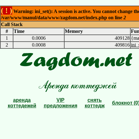
( ! )
Warning: ini_set(): A session is active. You cannot change the 
/var/www/manul/data/www/zagdom.net/index.php on line
2
Call Stack
#
Time
Memory
Fun
1
0.0006
409128
{ma
2
0.0008
409816
ini_
аренда
VIP
снять
блокнот (0
коттедежей
предложения
коттедж